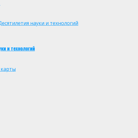
м
есятилетия науки и технологий
ки и технологий
 карты