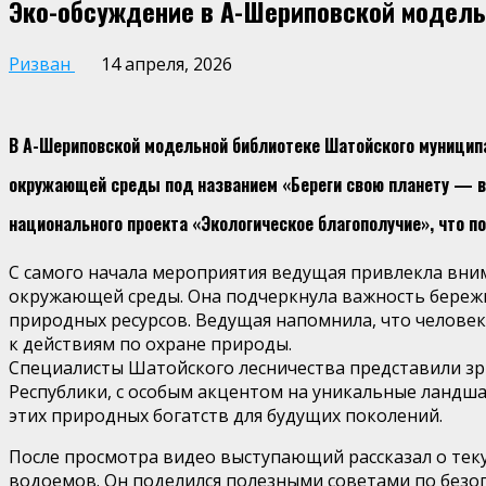
Эко-обсуждение в А-Шериповской модельн
Ризван
14 апреля, 2026
В А-Шериповской модельной библиотеке Шатойского муниципа
окружающей среды под названием «Береги свою планету — ве
национального проекта «Экологическое благополучие», что п
С самого начала мероприятия ведущая привлекла вним
окружающей среды. Она подчеркнула важность бережно
природных ресурсов. Ведущая напомнила, что человек,
к действиям по охране природы.
Специалисты Шатойского лесничества представили зр
Республики, с особым акцентом на уникальные ландша
этих природных богатств для будущих поколений.
После просмотра видео выступающий рассказал о тек
водоемов. Он поделился полезными советами по безо