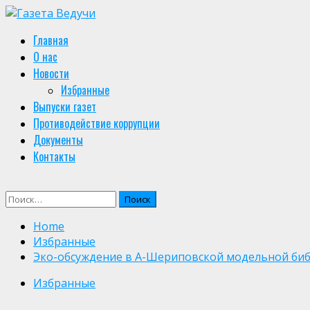
Skip
to
Primary
Главная
content
Menu
О нас
Новости
Избранные
Выпуски газет
Противодействие коррупции
Документы
Контакты
Найти:
Home
Избранные
Эко-обсуждение в А-Шериповской модельной библ
Избранные