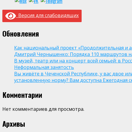
Версия для слабовидящих
Обновления
Как национальный проект «Продолжительная и а
Дмитрий Чернышенко: Порядка 110 маршрутов нау
В музей, театр или на концерт всей семьей: в Р
Неформальная занятость
Вы живёте в Чеченской Республике, у вас двое и
установленную норму? Вам доступна Ежегодная 
Комментарии
Нет комментариев для просмотра.
Архивы