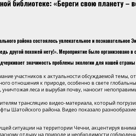
ой библиотеке: «Береги свою планету – в
льного района состоялось увлекательное и познавательное Э
дь другой похожей нету!». Мероприятие было организовано в 
одчеркивает значимость проблемы экологии для нашей страны 
ание участников к актуальности обсуждаемой темы, отм
го отношения к природе, особенно в свете глобальных
 уничтожая леса и вырубая почву, наносит непоправимы
ителям трансляцию видео-материала, который погрузи
фты Шатойского района. Видео показало разнообразие 
ущей ситуации на территории Чечни, акцентируя вним
пасному отдыху на природе и необходимости соблюдени