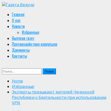
Skip
to
Primary
Главная
content
Menu
О нас
Новости
Избранные
Выпуски газет
Противодействие коррупции
Документы
Контакты
Найти:
Home
Избранные
Эксперты призывают жителей Чеченской
Республики к бдительности при использовании
VPN