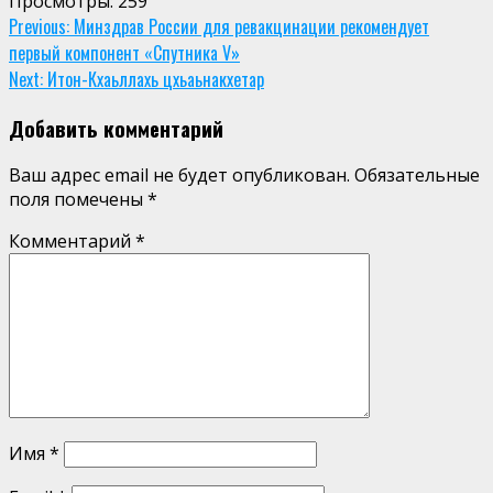
Просмотры:
259
Continue
Previous:
Минздрав России для ревакцинации рекомендует
первый компонент «Спутника V»
Reading
Next:
Итон-Кхаьллахь цхьаьнакхетар
Добавить комментарий
Ваш адрес email не будет опубликован.
Обязательные
поля помечены
*
Комментарий
*
Имя
*