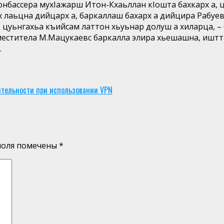
онбассера мухIажарш Итон-Кхаьллан кIошта бахкарх а, 
х лаьцна дийцарх а, баркаллаш бахарх а дийцира Рабуев
цуьнгахьа къийсам латтон хьуьнар долуш а хиларца, – б
меститела М.Мацукаевс баркалла элира хьешашна, иштта
.
тельности при использовании VPN
поля помечены
*