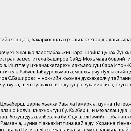
гийрхошца а, бахархошца а цхьаьнакхетар дIадаьхьира
арчу хьешашка ладогIабахькинчара. Шайна цунах йуьхк
нистран заместитела Баширов Сайд-Мохьмада бовзийтир
 а. Ишттачу цхьанакхетарехь дакъалоцуш бара Итон-
титель Рабуев Iабдурохьман а, чоьхьарчу гIуллакхийн 
ира С.Башировс, – нохчийн къоман дукхахдолчу тайпаний
лачу тхуна, шен гIуллакхе воьдучуьра вухавирзина, тхун
у. Цхьаберш, царна хьалха йаьлла Iамарк а, цунна тIет
Iалашо йолуш къахьоьгуш бу. Кхиберш, и мехаллаш дIа ц
а дац, бохуш дуьхьалбевлла бу. Оцу шолгIачийн тобанан
амзан а, цунна тIахьахIиттина вай а ду. Украина тIеман
ц, аьлла Путина дIахьедар дича, иза муха ваьхьна шайн