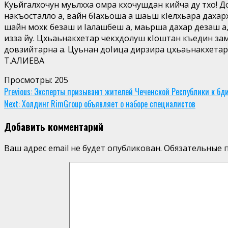
Куьйгалхочун муьлхха омра кхочушдан кийча ду тхо! Д
накъосталло а, вайн бIахьоша а шаьш кIелхьара дахар
шайн мохк безаш и Iалашбеш а, маьрша дахар дезаш а, 
изза йу. Цхьаьнакхетар чекхдолуш кIоштан къедин за
довзийтарна а. Цуьнан доIица дирзира цхьаьнакхетар
Т.АЛИЕВА
Просмотры:
205
Continue
Previous:
Эксперты призывают жителей Чеченской Республики к бди
Next:
Холдинг RimGroup объявляет о наборе специалистов
Reading
Добавить комментарий
Ваш адрес email не будет опубликован.
Обязательные 