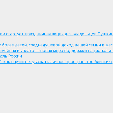
оссии стартует праздничная акция для владельцев Пушки
ли более детей, среднедушевой доход вашей семьи в мес
семейная выплата — новая мера поддержки национально
асль России
: как научиться уважать личное пространство близких»