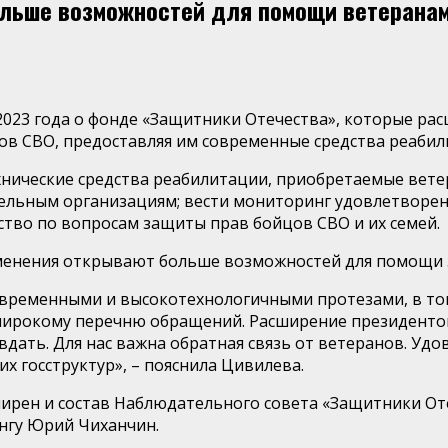
льше возможностей для помощи ветерана
 2023 года о фонде «Защитники Отечества», которые р
в СВО, предоставляя им современные средства реабил
хнические средства реабилитации, приобретаемые вет
ельным организациям; вести мониторинг удовлетворен
тво по вопросам защиты прав бойцов СВО и их семей.
зменения открывают больше возможностей для помощи 
временными и высокотехнологичными протезами, в том 
широкому перечню обращений. Расширение президенто
авдать. Для нас важна обратная связь от ветеранов. У
х госструктур», – пояснила Цивилева.
ирен и состав Наблюдательного совета «Защитники Оте
нгу Юрий Чиханчин.