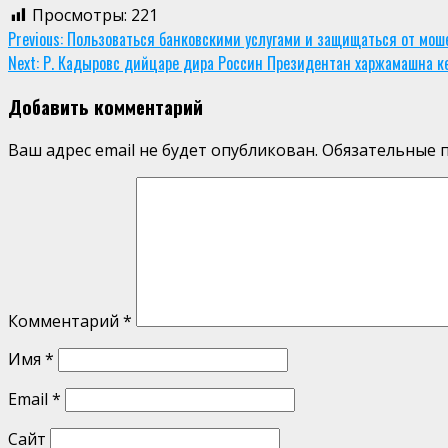
Просмотры:
221
Continue
Previous:
Пользоваться банковскими услугами и защищаться от моше
Next:
Р. Кадыровc дийцаре дира Россин Президентан харжамашна к
Reading
Добавить комментарий
Ваш адрес email не будет опубликован.
Обязательные 
Комментарий
*
Имя
*
Email
*
Сайт