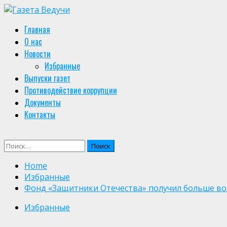
Skip
to
Primary
Главная
content
Menu
О нас
Новости
Избранные
Выпуски газет
Противодействие коррупции
Документы
Контакты
Найти:
Home
Избранные
Фонд «Защитники Отечества» получил больше в
Избранные