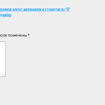
нников научат школьников и студентов из ЧР
ечамбар
поля помечены
*