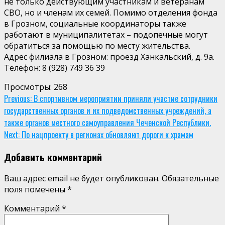
не только действующим участникам и ветеранам
СВО, но и членам их семей. Помимо отделения фонда
в Грозном, социальные координаторы также
работают в муниципалитетах – подопечные могут
обратиться за помощью по месту жительства.
Адрес филиала в Грозном: проезд Ханкальский, д. 9а.
Телефон: 8 (928) 749 36 39
Просмотры:
268
Continue
Previous:
В спортивном мероприятии приняли участие сотрудники
государственных органов и их подведомственных учреждений, а
Reading
также органов местного самоуправления Чеченской Республики.
Next:
По нацпроекту в регионах обновляют дороги к храмам
Добавить комментарий
Ваш адрес email не будет опубликован.
Обязательные
поля помечены
*
Комментарий
*