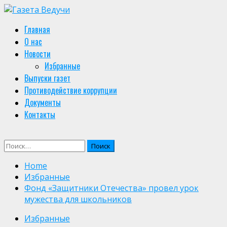
Skip
to
Primary
Главная
content
Menu
О нас
Новости
Избранные
Выпуски газет
Противодействие коррупции
Документы
Контакты
Найти:
Home
Избранные
Фонд «Защитники Отечества» провел урок
мужества для школьников
Избранные