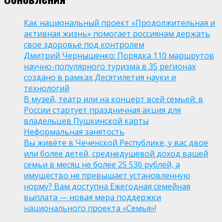
Как национальный проект «Продолжительная и
активная жизнь» помогает россиянам держать
свое здоровье под контролем
Дмитрий Чернышенко: Порядка 110 маршрутов
научно-популярного туризма в 35 регионах
создано в рамках Десятилетия науки и
технологий
В музей, театр или на концерт всей семьей: в
России стартует праздничная акция для
владельцев Пушкинской карты
Неформальная занятость
Вы живёте в Чеченской Республике, у вас двое
или более детей, среднедушевой доход вашей
семьи в месяц не более 25 536 рублей, а
имущество не превышает установленную
норму? Вам доступна Ежегодная семейная
выплата — новая мера поддержки
национального проекта «Семья»!