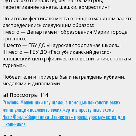
футбол 6×6 (пенальти), бег на 100 метров,
перетягивание каната, шашки, армрестлинг.
По итогам фестиваля места в общекомандном зачёте
распределились следующим образом:
I место — Департамент образования Мэрии города
Грозного;
II место — ГБУ ДО «Наурская спортивная школа»;
III место — ГБУ ДО «Республиканский детско-
юношеский центр физического воспитания, спорта и
туризма».
Победители и призеры были награждены кубками,
медалями и дипломами.
Просмотры:
114
Continue
Previous:
Мошенники научились с помощью психологических
манипуляций вовлекать своих жертв в преступные схемы
Reading
Next:
Фонд «Защитники Отечества» провел урок мужества для
школьников