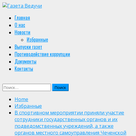
Skip
to
Primary
Главная
content
Menu
О нас
Новости
Избранные
Выпуски газет
Противодействие коррупции
Документы
Контакты
Найти:
Home
Избранные
В спортивном мероприятии приняли участие
сотрудники государственных органов и их
подведомственных учреждений, а также
органов местного самоуправления Чеченской