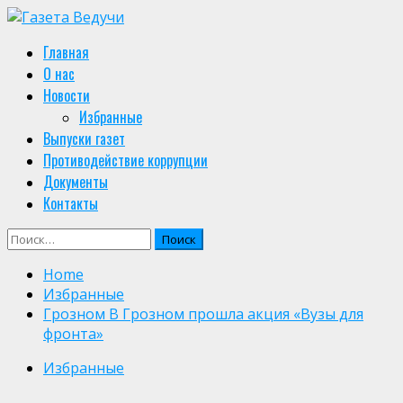
Skip
to
Primary
Главная
content
Menu
О нас
Новости
Избранные
Выпуски газет
Противодействие коррупции
Документы
Контакты
Найти:
Home
Избранные
Грозном В Грозном прошла акция «Вузы для
фронта»
Избранные