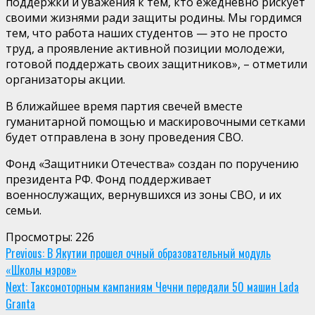
поддержки и уважения к тем, кто ежедневно рискует
своими жизнями ради защиты родины. Мы гордимся
тем, что работа наших студентов — это не просто
труд, а проявление активной позиции молодежи,
готовой поддержать своих защитников», – отметили
организаторы акции.
В ближайшее время партия свечей вместе
гуманитарной помощью и маскировочными сетками
будет отправлена в зону проведения СВО.
Фонд «Защитники Отечества» создан по поручению
президента РФ. Фонд поддерживает
военнослужащих, вернувшихся из зоны СВО, и их
семьи.
Просмотры:
226
Continue
Previous:
В Якутии прошел очный образовательный модуль
«Школы мэров»
Reading
Next:
Таксомоторным кампаниям Чечни передали 50 машин Lada
Granta