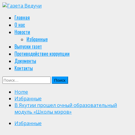
Skip
to
Primary
Главная
content
Menu
О нас
Новости
Избранные
Выпуски газет
Противодействие коррупции
Документы
Контакты
Найти:
Home
Избранные
В Якутии прошел очный образовательный
модуль «Школы мэров»
Избранные