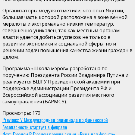
Организаторы модуля отметили, что опыт Якутии,
большая часть которой расположена в зоне вечной
мерзлоты и экстремально низких температур,
совершенно уникален, так как местным органам
власти удается добиться успехов не только в
развитии экономики и социальной сферы, но и
решении задач повышения качества жизни граждан в
целом.
Программа «Школа мэров» разработана по
поручению Президента России Владимира Путина и
реализуется ВШГУ Президентской академии при
поддержке Администрации Президента РФ и
Всероссийской ассоциации развития местного
самоуправления (ВАРМСУ).
Просмотры:
179
Continue
Previous:
V Международная олимпиада по финансовой
безопасности стартует в феврале
Reading
Next:
Грозном В Грозном прошла акция «Вузы для фронта»