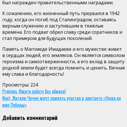
был награжден правительственными наградами.
К сожалению, его жизненный путь прервался в 1942
году, когда он погиб под Сталинградом, оставаясь
верным служению и заступившим в тяжёлые
времена. Его подвиг обрел славу среди соратников и
стал примером для будущих поколений.
Память о Магомеде Имадаеве и его мужестве живет
в сердцах людей, его земляков. Он является символом
героизма и самоотверженности, а его вклад в защиту
родной земли будет всегда помнить и ценить. Вечная
ему слава и благодарность!
Просмотры:
224
Continue
Previous:
Ищите работу без обмана!
Next:
Жители Чечни могут принять участие в диктанте «Наука во
Reading
имя Победы»
Добавить комментарий