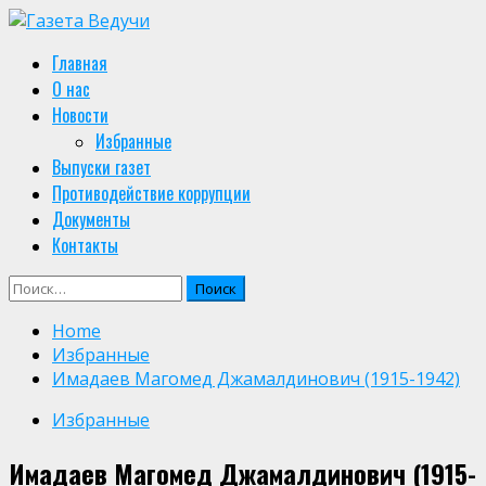
Skip
to
Primary
Главная
content
Menu
О нас
Новости
Избранные
Выпуски газет
Противодействие коррупции
Документы
Контакты
Найти:
Home
Избранные
Имадаев Магомед Джамалдинович (1915-1942)
Избранные
Имадаев Магомед Джамалдинович (1915-