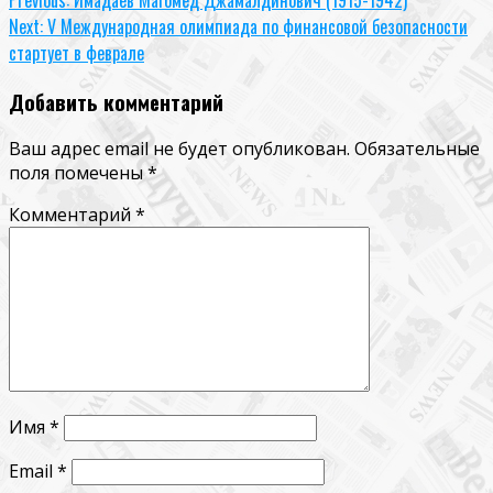
Continue
Next:
V Международная олимпиада по финансовой безопасности
Reading
стартует в феврале
Добавить комментарий
Ваш адрес email не будет опубликован.
Обязательные
поля помечены
*
Комментарий
*
Имя
*
Email
*