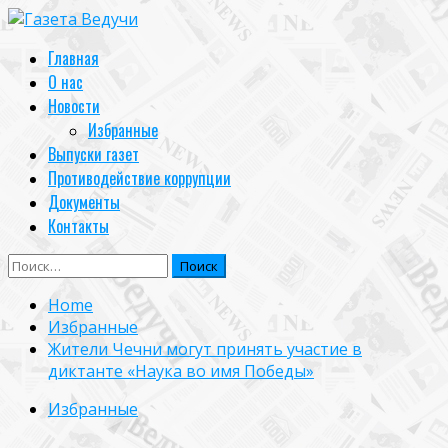
Skip
to
Primary
Главная
content
Menu
О нас
Новости
Избранные
Выпуски газет
Противодействие коррупции
Документы
Контакты
Найти:
Home
Избранные
Жители Чечни могут принять участие в
диктанте «Наука во имя Победы»
Избранные