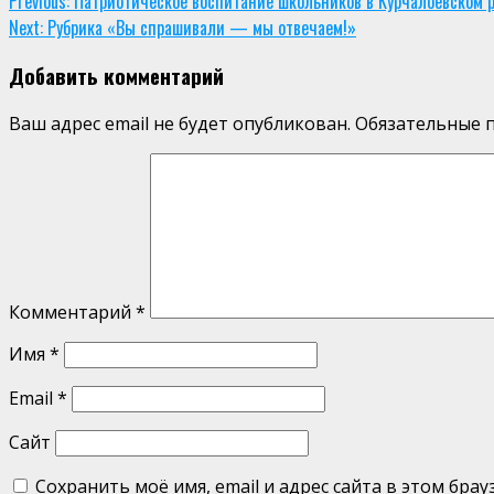
Continue
Previous:
Патриотическое воспитание школьников в Курчалоевском 
Next:
Рубрика «Вы спрашивали — мы отвечаем!»
Reading
Добавить комментарий
Ваш адрес email не будет опубликован.
Обязательные 
Комментарий
*
Имя
*
Email
*
Сайт
Сохранить моё имя, email и адрес сайта в этом бр