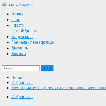
Skip
to
Primary
Главная
content
Menu
О нас
Новости
Избранные
Выпуски газет
Противодействие коррупции
Документы
Контакты
Найти:
Home
Избранные
Мероприятия нацпроекта успешно реализованы 
Избранные