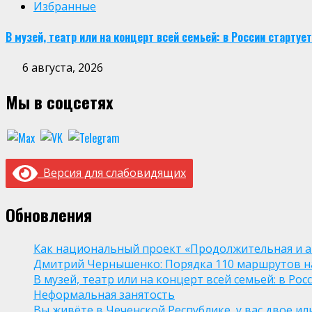
Избранные
В музей, театр или на концерт всей семьей: в России старт
6 августа, 2026
Мы в соцсетях
Версия для слабовидящих
Обновления
Как национальный проект «Продолжительная и а
Дмитрий Чернышенко: Порядка 110 маршрутов нау
В музей, театр или на концерт всей семьей: в Р
Неформальная занятость
Вы живёте в Чеченской Республике, у вас двое и