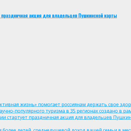
ует праздничная акция для владельцев Пушкинской карты
ктивная жизнь» помогает россиянам держать свое здо
чно-популярного туризма в 35 регионах создано в рам
оссии стартует праздничная акция для владельцев Пушки
ли более детей, среднедушевой доход вашей семьи в мес