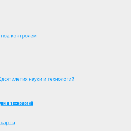
 под контролем
м
есятилетия науки и технологий
ки и технологий
 карты