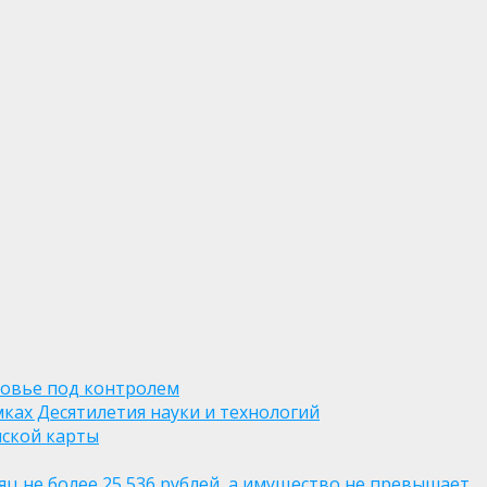
ровье под контролем
ках Десятилетия науки и технологий
нской карты
яц не более 25 536 рублей, а имущество не превышает