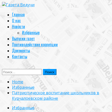
Skip
to
Primary
Главная
content
Menu
О нас
Новости
Избранные
Выпуски газет
Противодействие коррупции
Документы
Контакты
Найти:
Home
Избранные
Патриотическое воспитание школьников в
Курчалоевском районе
Избранные