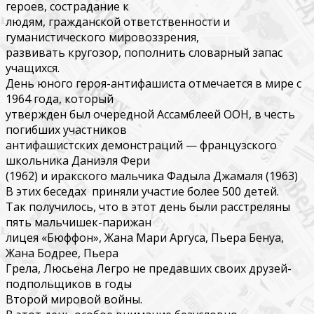
героев, сострадание к
людям, гражданской ответственности и
гуманистического мировоззрения,
развивать кругозор, пополнить словарный запас
учащихся.
День юного героя-антифашиста отмечается в мире с
1964 года, который
утвержден был очередной Ассамблеей ООН, в честь
погибших участников
антифашистских демонстраций — французского
школьника Даниэля Фери
(1962) и иракского мальчика Фадыла Джамаля (1963)
В этих беседах приняли участие более 500 детей.
Так получилось, что в этот день были расстреляны
пять мальчишек-парижан
лицея «Бюффон», Жана Мари Аргуса, Пьера Бенуа,
Жана Бодрее, Пьера
Грела, Люсьена Легро не предавших своих друзей-
подпольщиков в годы
Второй мировой войны.