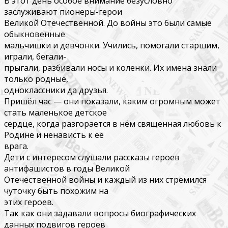
В этот день особое внимание безусловно
заслуживают пионеры-герои
Великой Отечественной. До войны это были самые
обыкновенные
мальчишки и девчонки. Учились, помогали старшим,
играли, бегали-
прыгали, разбивали носы и коленки. Их имена знали
только родные,
одноклассники да друзья.
Пришёл час — они показали, каким огромным может
стать маленькое детское
сердце, когда разгорается в нём священная любовь к
Родине и ненависть к её
врага.
Дети с интересом слушали рассказы героев
антифашистов в годы Великой
Отечественной войны и каждый из них стремился
чуточку быть похожим на
этих героев.
Так как они задавали вопросы биографических
данных подвигов героев