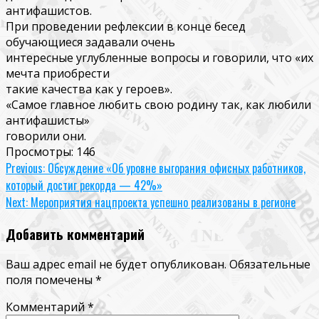
антифашистов.
При проведении рефлексии в конце бесед
обучающиеся задавали очень
интересные углубленные вопросы и говорили, что «их
мечта приобрести
такие качества как у героев».
«Самое главное любить свою родину так, как любили
антифашисты»
говорили они.
Просмотры:
146
Continue
Previous:
Обсуждение «Об уровне выгорания офисных работников,
который достиг рекорда — 42%»
Reading
Next:
Мероприятия нацпроекта успешно реализованы в регионе
Добавить комментарий
Ваш адрес email не будет опубликован.
Обязательные
поля помечены
*
Комментарий
*