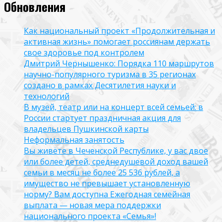
Обновления
Как национальный проект «Продолжительная и
активная жизнь» помогает россиянам держать
свое здоровье под контролем
Дмитрий Чернышенко: Порядка 110 маршрутов
научно-популярного туризма в 35 регионах
создано в рамках Десятилетия науки и
технологий
В музей, театр или на концерт всей семьей: в
России стартует праздничная акция для
владельцев Пушкинской карты
Неформальная занятость
Вы живёте в Чеченской Республике, у вас двое
или более детей, среднедушевой доход вашей
семьи в месяц не более 25 536 рублей, а
имущество не превышает установленную
норму? Вам доступна Ежегодная семейная
выплата — новая мера поддержки
национального проекта «Семья»!