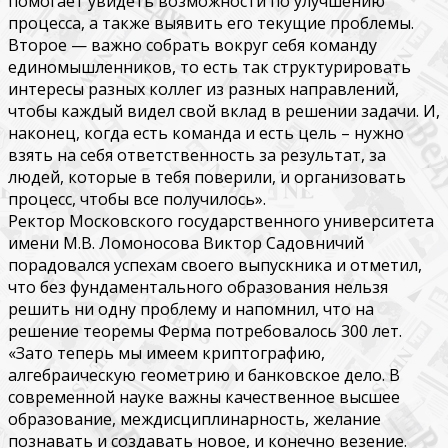
помогает увидеть возможности по улучшению
процесса, а также выявить его текущие проблемы.
Второе — важно собрать вокруг себя команду
единомышленников, то есть так структурировать
интересы разных коллег из разных направлений,
чтобы каждый видел свой вклад в решении задачи. И,
наконец, когда есть команда и есть цель – нужно
взять на себя ответственность за результат, за
людей, которые в тебя поверили, и организовать
процесс, чтобы все получилось».
Ректор Московского государственного университета
имени М.В. Ломоносова Виктор Садовничий
порадовался успехам своего выпускника и отметил,
что без фундаментального образования нельзя
решить ни одну проблему и напомнил, что на
решение теоремы Ферма потребовалось 300 лет.
«Зато теперь мы имеем криптографию,
алгебраическую геометрию и банковское дело. В
современной науке важны качественное высшее
образование, междисциплинарность, желание
познавать и создавать новое, и конечно везение.