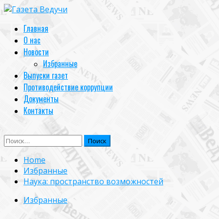
Skip
to
Primary
Главная
content
Menu
О нас
Новости
Избранные
Выпуски газет
Противодействие коррупции
Документы
Контакты
Найти:
Home
Избранные
Наука: пространство возможностей
Избранные