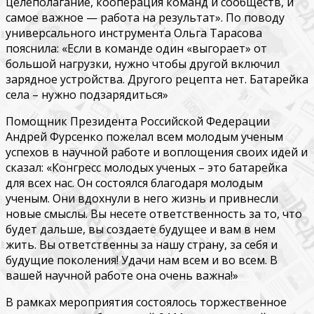
целеполагание, кооперация команд и сообществ, и
самое важное — работа на результат». По поводу
универсального инструмента Ольга Тарасова
пояснила: «Если в команде один «выгорает» от
большой нагрузки, нужно чтобы другой включил
зарядное устройства. Другого рецепта нет. Батарейка
села – нужно подзарядиться»
Помощник Президента Российской Федерации
Андрей Фурсенко пожелал всем молодым ученым
успехов в научной работе и воплощения своих идей и
сказал: «Конгресс молодых ученых – это батарейка
для всех нас. Он состоялся благодаря молодым
ученым. Они вдохнули в него жизнь и привнесли
новые смыслы. Вы несете ответственность за то, что
будет дальше, вы создаете будущее и вам в нем
жить. Вы ответственны за нашу страну, за себя и
будущие поколения! Удачи нам всем и во всем. В
вашей научной работе она очень важна!»
В рамках мероприятия состоялось торжественное