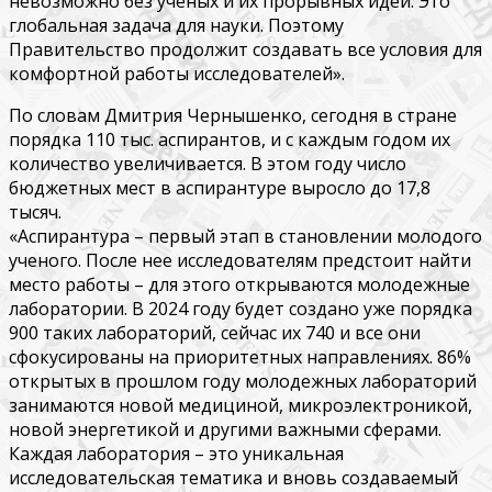
невозможно без ученых и их прорывных идей. Это
глобальная задача для науки. Поэтому
Правительство продолжит создавать все условия для
комфортной работы исследователей».
По словам Дмитрия Чернышенко, сегодня в стране
порядка 110 тыс. аспирантов, и с каждым годом их
количество увеличивается. В этом году число
бюджетных мест в аспирантуре выросло до 17,8
тысяч.
«Аспирантура – первый этап в становлении молодого
ученого. После нее исследователям предстоит найти
место работы – для этого открываются молодежные
лаборатории. В 2024 году будет создано уже порядка
900 таких лабораторий, сейчас их 740 и все они
сфокусированы на приоритетных направлениях. 86%
открытых в прошлом году молодежных лабораторий
занимаются новой медициной, микроэлектроникой,
новой энергетикой и другими важными сферами.
Каждая лаборатория – это уникальная
исследовательская тематика и вновь создаваемый