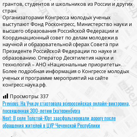
грантов, студентов и школьников из России и других
стран.
Организаторами Конгресса молодых ученых
выступают Фонд Росконгресс, Министерство науки и
высшего образования Российской Федерации и
Координационный совет по делам молодежи в
научной и образовательной сферах Совета при
Президенте Российской Федерации по науке и
образованию. Оператор Десятилетия науки и
технологий – АНО «Национальные приоритеты».
Более подробная информация о Конгрессе молодых
ученых и программе мероприятий на сайте
конгресс.наука.рф.
Просмотры:
337
Continue
Previous:
На Учи.ру стартовала всероссийская онлайн-викторина,
посвященная 300-летию Екатеринбурга
Reading
Next:
В селе Толстой-Юрт заасфальтировали дорогу после
обращения жителей в ЦУР Чеченской Республики