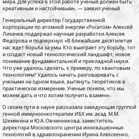
мира. Для успеха в этой работе ученый должен быть
креативным и настойчивым», — заявил ученый.
Генеральный директор Государственной
корпорации по атомной энергии «Росатом» Алексей
Лихачев поддержал научные разработки Алексея
Федорова и подчеркнул: «В ближайшие десятилетия
нас ждет борьба за умы. Кто выиграет эту борьбу, тот
и создаст новый технологический ландшафт, новое
понимание фундаментальной и прикладной науки.
Что уже удалось сделать, к примеру, по квантовым
технологиям? Удалось начать разговаривать с
учеными на одном языке, вытянуть теоретиков в
практическое измерение. Ученые поняли, что мы
можем дать и что хотим получить взамен».
О своем пути в науке рассказала заведующая группой
генной иммуноонкотерапии ИБХ им. акад. М.М.
Шемякина и Ю.А. Овчинникова, заместитель
директора Московского центра инновационных
технологий в здравоохранении Ирина Алексеенко.