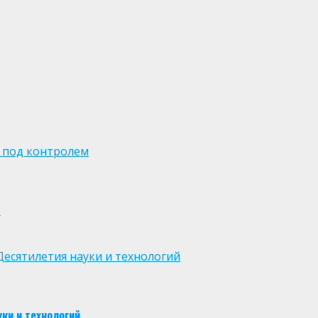
 под контролем
м
есятилетия науки и технологий
ки и технологий