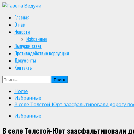
Skip
to
Primary
Главная
content
Menu
О нас
Новости
Избранные
Выпуски газет
Противодействие коррупции
Документы
Контакты
Найти:
Home
Избранные
В селе Толстой-Юрт заасфальтировали дорогу по
Избранные
В селе Толстой-Юрт заасфальтировали д