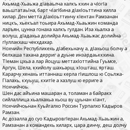
Ахьмад-Хьаьжа дIаваьлча халкъ кхин а чIогIа
ваьштатаьIна, барт чIагIбина дIахIоьттина хилла
хилар. Ден метта дIахIоьттинчу кIентан Рамзанан
ницкъ, хьекъал тоьира Ахьмад-Хьаьжин команда
ларъян, цунна гонаха халкъ гулдан. Иза хьалха а
волуш, дIадахьа долийра Ахьмад-Хьаьжас долийна
гIуллакхаш чекхдахар.
Нохчийн Республикехь дIабехьначу а, дIахьош болчу а
белхаша тахана дерриг а дуьне инзардаьккхина.
ТIеман цхьа а лар йоцуш меттахIоттийна Гуьмсе,
Аргун, Шела, кхийолу шахьарш, кIошташ, ярташ.
Карарчу хенахь иттаннаш керла гIишлош ю Соьлжа-
ГIалахь, кхуьуш, кхитIе а хазлуш ю ерриге а
Нохчийчоь.
Шен дас айъина машаран а, толаман а байракх
сийлаллица хьалхахьа хьош ву цуьнан кIант,
Нохчийчоьнан Куьйгалхо Россин Турпалхо Кадыров
Рамзан.
Ас дозалла до суо КадыровгIеран Ахьмад-Хьаьжин а,
Рамзанан а командехь хиларх, цара динчу, деш долчу