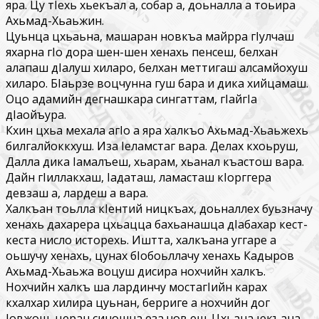
яра. Цу тIехь хьекъал а, собар а, доьналла а тоьира
Ахьмад-Хьаьжин.
Цуьнца цхьаьна, машаран новкъа майрра гIулчаш
яхарна гIо дора шен-шен хенахь пенсеш, белхан
алапаш дIалуш хиларо, белхан меттигаш алсамйохуш
хиларо. БIаьрзе воцчунна гуш бара и дика хийцамаш.
Оцо адамийн дегнашкара сингаттам, гIайгIа
дIаойъура.
Кхин цхьа мехала агIо а яра халкъо Ахьмад-Хьаьжехь
билгалйоккхуш. Иза Iеламстаг вара. Делах кхоьруш,
Далла дика Iамалъеш, хьарам, хьанал къастош вара.
Дайн гIиллакхаш, Iадаташ, ламасташ кIорггера
девзаш а, лардеш а вара.
Халкъан тоьлла кIентий ницкъах, доьналлех буьзначу
хенахь дахарера цхьацца бахьанашца дIабахар кест-
кеста нисло исторехь. Иштта, халкъана уггаре а
оьшучу хенахь, цунах бIобоьллачу хенахь Кадыров
Ахьмад-Хьаьжа воцуш дисира нохчийн халкъ.
Нохчийн халкъ ша лардинчу мостагIийн карах
кхалхар хилира цуьнан, берриге а нохчийн дог
Iовжош, церан синошна еза чов еш. Цхьана юкъана