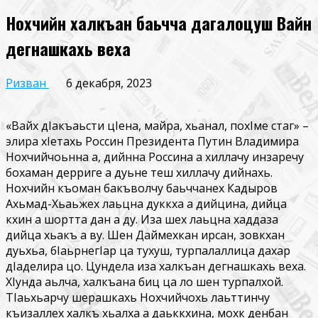
Нохчийн халкъан баьчча дагалоцуш Вайн
дегнашкахь веха
Ризван
6 декабря, 2023
«Вайх дIакъаьсти цIена, майра, хьанал, похIме стаг» –
элира хIетахь Россин Президента Путин Владимира
Нохчийчоьнна а, дийнна Россина а хиллачу инзаречу
бохаман дерриге а дуьне теш хиллачу дийнахь.
Нохчийн къоман бакъволчу баьччанех Кадыров
Ахьмад-Хьаьжех лаьцна дуккха а дийцина, дийца
кхин а шортта дан а ду. Иза шех лаьцна хаддаза
дийца хьакъ а ву. Шен Даймехкан ирсан, зовкхан
дуьхьа, бIаьрнегIар ца тухуш, турпалаллица дахар
дIаделира цо. Цундела иза халкъан дегнашкахь веха.
ХIунда аьлча, халкъана биц ца ло шен турпалхой.
ТIаьхьарчу шерашкахь Нохчийчохь лаьттинчу
къизаллех халкъ хьалха а даьккхина, мохк денбан