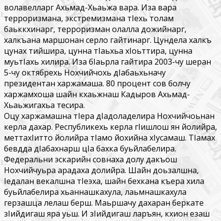
волавелларг Ахьмад-Хьаьжа вара. Иза вара
терроризмана, экстремизмана тIехь толам
баьккхинарг, терроризман олалла дожийнарг,
халкъана маршонан серло гайтинарг. Цундела халкъ
цунах тийшира, цунна тIаьхьа хIоьттира, цунна
муьтIахь хилира. Иза бIаьрла гайтира 2003-чу шеран
5-чу октябрехь Нохчийчохь дIабаьхьначу
президентан харжамаша. 80 процент сов болчу
харжамхоша шайн кхаьжнаш Кадыров Ахьмад-
Хьаьжигахьа тесира.
Оцу харжамашна тIера дIадоладелира Нохчийчоьнан
керла дахар. Республикехь керла гIишлош ян йолийра,
меттахIитто йолийра тIамо йохийна хIусамаш. ТIамах
бевдда дIабахнарш цIа бахка буьйлабелира.
Федеральни эскарийн совнаха долу дакъош
Нохчийчуьра арадаха долийра. Шайн доьзалшна,
Iедалан векалшна тIеэха, шайн бехкана къера хила
буьйлабелира хьаннашкахула, лаьмнашкахула
герзашца лелаш берш. Маьршачу дахаран беркате
зIийдигаш яра уьш. И зIийдигаш ларъян, кхион езаш