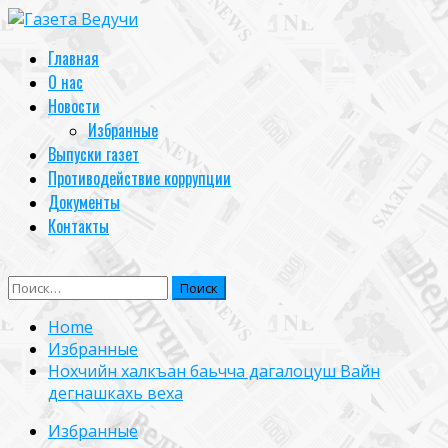
Skip
to
Primary
Главная
content
Menu
О нас
Новости
Избранные
Выпуски газет
Противодействие коррупции
Документы
Контакты
Найти:
Home
Избранные
Нохчийн халкъан баьчча дагалоцуш Вайн
дегнашкахь веха
Избранные