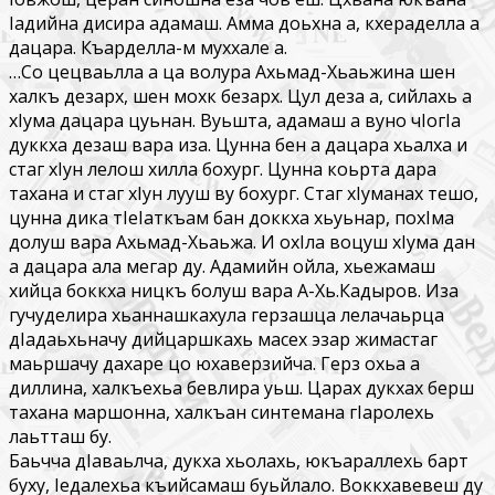
Iадийна дисира адамаш. Амма доьхна а, кхераделла а
дацара. Къарделла-м муххале а.
…Со цецваьлла а ца волура Ахьмад-Хьаьжина шен
халкъ дезарх, шен мохк безарх. Цул деза а, сийлахь а
хIума дацара цуьнан. Вуьшта, адамаш а вуно чIогIа
дуккха дезаш вара иза. Цунна бен а дацара хьалха и
стаг хIун лелош хилла бохург. Цунна коьрта дара
тахана и стаг хIун лууш ву бохург. Стаг хIуманах тешо,
цунна дика тIеIаткъам бан доккха хьуьнар, похIма
долуш вара Ахьмад-Хьаьжа. И охIла воцуш хIума дан
а дацара ала мегар ду. Адамийн ойла, хьежамаш
хийца боккха ницкъ болуш вара А-Хь.Кадыров. Иза
гучуделира хьаннашкахула герзашца лелачаьрца
дIадаьхьначу дийцаршкахь масех эзар жимастаг
маьршачу дахаре цо юхаверзийча. Герз охьа а
диллина, халкъехьа бевлира уьш. Царах дукхах берш
тахана маршонна, халкъан синтемана гIаролехь
лаьтташ бу.
Баьчча дIаваьлча, дукха хьолахь, юкъараллехь барт
буху, Iедалехьа къийсамаш буьйлало. Воккхавевеш ду