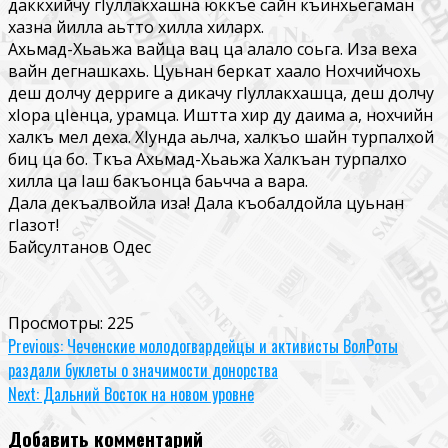
даккхийчу гIуллакхашна юккъе сайн къинхьегаман
хазна йилла аьтто хилла хиларх.
Ахьмад-Хьаьжа вайца вац ца алало соьга. Иза веха
вайн дегнашкахь. Цуьнан беркат хаало Нохчийчохь
деш долчу дерриге а дикачу гIуллакхашца, деш долчу
хIора цIенца, урамца. Иштта хир ду даима а, нохчийн
халкъ мел деха. ХIунда аьлча, халкъо шайн турпалхой
биц ца бо. Ткъа Ахьмад-Хьаьжа Халкъан турпалхо
хилла ца Iаш бакъонца баьчча а вара.
Дала декъалвойла иза! Дала къобалдойла цуьнан
гIазот!
Байсултанов Одес
Просмотры:
225
Continue
Previous:
Чеченские молодогвардейцы и активисты ВолРоты
раздали буклеты о значимости донорства
Reading
Next:
Дальний Восток на новом уровне
Добавить комментарий