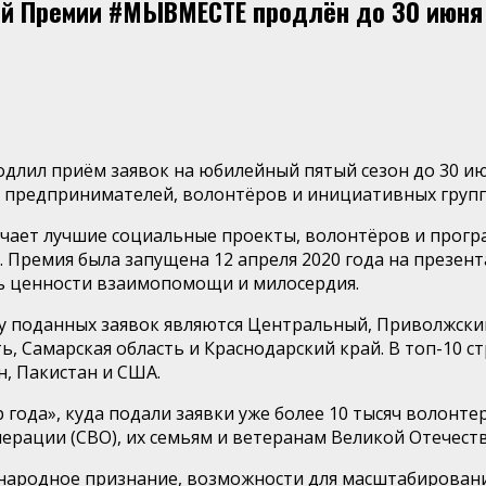
ой Премии #МЫВМЕСТЕ продлён до 30 июня
л приём заявок на юбилейный пятый сезон до 30 июня
предпринимателей, волонтёров и инициативных групп и
ет лучшие социальные проекты, волонтёров и програм
ан. Премия была запущена 12 апреля 2020 года на през
ть ценности взаимопомощи и милосердия.
ву поданных заявок являются Центральный, Приволжски
ть, Самарская область и Краснодарский край. В топ-10 
н, Пакистан и США.
года», куда подали заявки уже более 10 тысяч волон
рации (СВО), их семьям и ветеранам Великой Отечеств
ародное признание, возможности для масштабирования