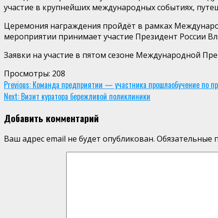
участие в крупнейших международных событиях, путе
Церемония награждения пройдёт в рамках Международ
мероприятии принимает участие Президент России Вл
Заявки на участие в пятом сезоне Международной П
Просмотры:
208
Continue
Previous:
Команда предприятии — участника прошлаобучение по про
Next:
Визит куратора бережливой поликлиники
Reading
Добавить комментарий
Ваш адрес email не будет опубликован.
Обязательные 