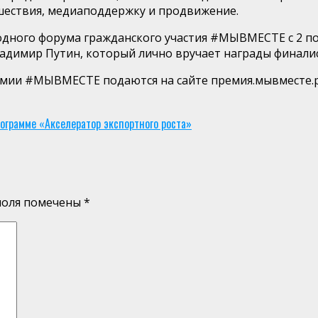
шествия, медиаподдержку и продвижение.
ного форума гражданского участия #МЫВМЕСТЕ с 2 по 5
адимир Путин, который лично вручает награды финали
ремии #МЫВМЕСТЕ подаются на сайте премия.мывместе.
грамме «Акселератор экспортного роста»
поля помечены
*