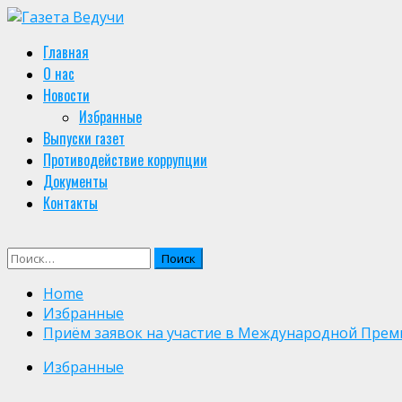
Skip
to
Primary
Главная
content
Menu
О нас
Новости
Избранные
Выпуски газет
Противодействие коррупции
Документы
Контакты
Найти:
Home
Избранные
Приём заявок на участие в Международной Прем
Избранные