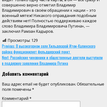
совершенно верно отметил Владимир
Владимирович в своём обращении к нации – это
военный мятеж! Никакого оправдания подобным
действиям нет! Полностью поддерживаю каждое
слово Владимира Владимировича Путина», —
заключил Рамзан Кадыров.
Просмотры:
129
Continue
Previous:
В высокогорном селе Хильдехарой Итум-Калинского
района функционирует фельдшерский пункт
Reading
Next:
Российские чиновники и общественные деятели выступили
в поддержку заявления Владимира Путина
Добавить комментарий
Ваш адрес email не будет опубликован.
Обязательные
поля помечены
*
Комментарий
*