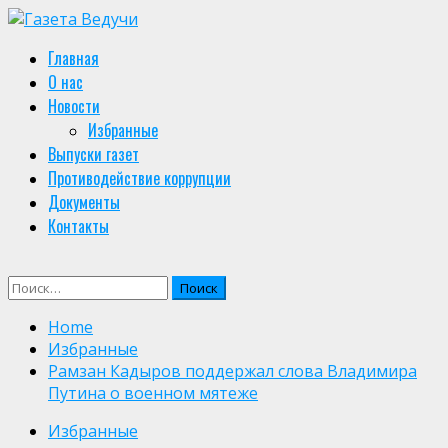
Skip
to
Primary
Главная
content
Menu
О нас
Новости
Избранные
Выпуски газет
Противодействие коррупции
Документы
Контакты
Найти:
Home
Избранные
Рамзан Кадыров поддержал слова Владимира
Путина о военном мятеже
Избранные