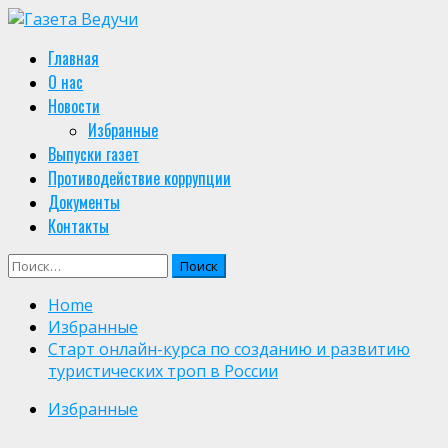
Skip
to
Primary
Главная
content
Menu
О нас
Новости
Избранные
Выпуски газет
Противодействие коррупции
Документы
Контакты
Найти:
Home
Избранные
Старт онлайн-курса по созданию и развитию
туристических троп в России
Избранные