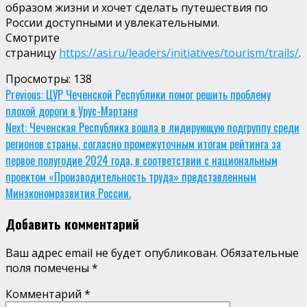
образом жизни и хочет сделать путешествия по
России доступными и увлекательными.
Смотрите
страницу
https://asi.ru/leaders/initiatives/tourism/trails/
.
Просмотры:
138
Continue
Previous:
ЦУР Чеченской Республики помог решить проблему
плохой дороги в Урус-Мартане
Reading
Next:
Чеченская Республика вошла в лидирующую подгруппу среди
регионов страны, согласно промежуточным итогам рейтинга за
первое полугодие 2024 года, в соответствии с национальным
проектом «Производительность труда» представленным
Минэкономразвития России.
Добавить комментарий
Ваш адрес email не будет опубликован.
Обязательные
поля помечены
*
Комментарий
*