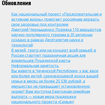
Обновления
Как национальный проект «Продолжительная и
активная жизнь» помогает россиянам держать
свое здоровье под контролем
Дмитрий Чернышенко: Порядка 110 маршрутов
научно-популярного туризма в 35 регионах
создано в рамках Десятилетия науки и
технологий
В музей, театр или на концерт всей семьей: в
России стартует праздничная акция для
владельцев Пушкинской карты
Неформальная занятость
Вы живёте в Чеченской Республике, у вас двое
или более детей, среднедушевой доход вашей
семьи в месяц не более 25 536 рублей, а
имущество не превышает установленную
норму? Вам доступна Ежегодная семейная
выплата — новая мера поддержки
национального проекта «Семья»!