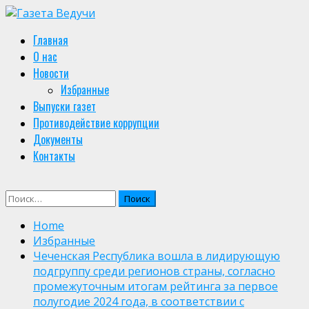
Skip
to
Primary
Главная
content
Menu
О нас
Новости
Избранные
Выпуски газет
Противодействие коррупции
Документы
Контакты
Найти:
Home
Избранные
Чеченская Республика вошла в лидирующую
подгруппу среди регионов страны, согласно
промежуточным итогам рейтинга за первое
полугодие 2024 года, в соответствии с