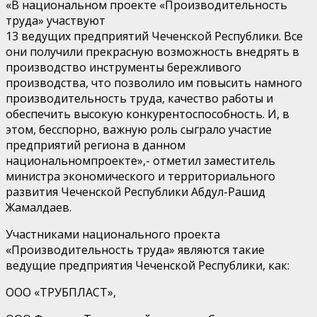
«
В
национальном проекте «Производительность
труда» участвуют
13 ведущих
предприятий
Чеченской Республики
. Все
они получили прекрасную возможность внедрять в
производство инструменты бережливого
производства, что позволило им повысить намного
производительность труда, качество работы и
обеспечить высокую
конкурентоспособность
.
И, в
этом
, бесспорно,
важную роль сыграл
о участие
предприятий региона в
данн
ом
национальн
ом
проект
е»,-
отметил
заместитель
министра экономического и территориального
развития Чеченской Республики
Абдул-Рашид
Жамалдаев
.
Участниками национального проекта
«Производительность труда» являются такие
ведущие предприятия Чеченской Республики, как:
ООО «ТРУБПЛАСТ»,