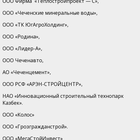
ООО Фирма «
Теплостройпроект
—
С
»,
ООО «Чеченские минеральные воды»,
ООО «ТК
ЮгАгроХолдинг
»,
ООО «Родина»,
ООО «Лидер-А»,
ООО
Чеченавто
,
АО «
Чеченцемент
»,
ООО РСФ «АРЭН-СТРОЙЦЕНТР»,
НАО «Инновационный строительный технопарк
Казбек».
ООО «Колос»
ООО «
Грозгражданстрой
».
ООО «
МегаСтойИнвест
»