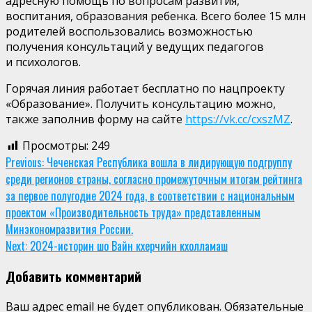
адресную помощь по вопросам развития,
воспитания,
образования ребенка. Всего более
15 млн
родителей воспользовались возможностью
получения консультаций у ведущих педагогов
и психологов.
Горячая линия работает бесплатно по нацпроекту
«Образование». Получить консультацию можно,
также заполнив форму на сайте
https://vk.cc/cxszMZ
.
Просмотры:
249
Continue
Previous:
Чеченская Республика вошла в лидирующую подгруппу
среди регионов страны, согласно промежуточным итогам рейтинга
Reading
за первое полугодие 2024 года, в соответствии с национальным
проектом «Производительность труда» представленным
Минэкономразвития России.
Next:
2024-историн шо Вайн кхерчийн кхолламаш
Добавить комментарий
Ваш адрес email не будет опубликован.
Обязательные