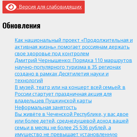
Версия для слабовидящих
Обновления
Как национальный проект «Продолжительная и
активная жизнь» помогает россиянам держать
свое здоровье под контролем
Дмитрий Чернышенко: Порядка 110 маршрутов
научно-популярного туризма в 35 регионах
создано в рамках Десятилетия науки и
технологий
В музей, театр или на концерт всей семьей: в
России стартует праздничная акция для
владельцев Пушкинской карты
Неформальная занятость
Вы живёте в Чеченской Республике, у вас двое
или более детей, среднедушевой доход вашей
семьи в месяц не более 25 536 рублей, а
имущество не превышает установленную