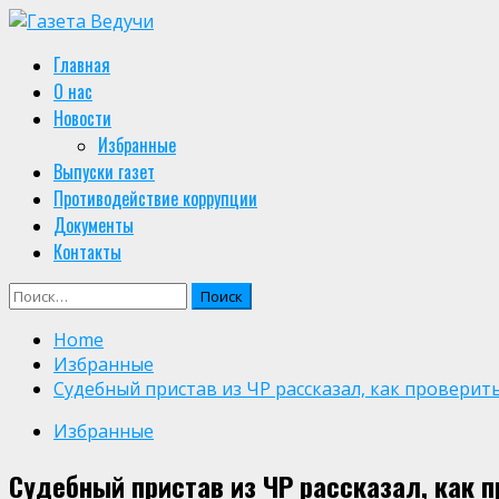
Skip
to
Primary
Главная
content
Menu
О нас
Новости
Избранные
Выпуски газет
Противодействие коррупции
Документы
Контакты
Найти:
Home
Избранные
Судебный пристав из ЧР рассказал, как проверит
Избранные
Судебный пристав из ЧР рассказал, как 