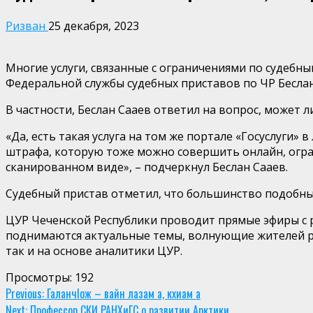
Ризван
25 декабря, 2023
Многие услуги, связанные с ограничениями по судебн
Федеральной службы судебных приставов по ЧР Беслан
В частности, Беслан Сааев ответил на вопрос, может 
«Да, есть такая услуга на том же портале «Госуслуги
штрафа, которую тоже можно совершить онлайн, огран
сканированном виде», – подчеркнул Беслан Сааев.
Судебный пристав отметил, что большинство подобных 
ЦУР Чеченской Республики проводит прямые эфиры с 
поднимаются актуальные темы, волнующие жителей ре
так и на основе аналитики ЦУР.
Просмотры:
192
Continue
Previous:
ГаланчIож – вайн лазам а, кхиам а
Next:
Профессор СКИ РАНХиГС о развитии Арктики