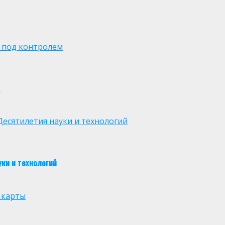
 под контролем
м
есятилетия науки и технологий
ки и технологий
 карты