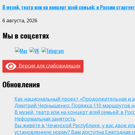
В музей, театр или на концерт всей семьей: в России старт
6 августа, 2026
Мы в соцсетях
Версия для слабовидящих
Обновления
Как национальный проект «Продолжительная и а
Дмитрий Чернышенко: Порядка 110 маршрутов нау
В музей, театр или на концерт всей семьей: в Р
Неформальная занятость
Вы живёте в Чеченской Республике, у вас двое и
установленную норму? Вам доступна Ежегодная 