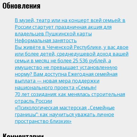
Обновления
В музей, театр или на концерт всей семьей: в
России стартует праздничная акция для
владельцев Пушкинской карты
Неформальная занятость
Вы живёте в Чеченской Республике, у вас двое
или более детей, среднедушевой доход вашей
семьи в месяц не более 25 536 рублей, а
имущество не превышает установленную
норму? Вам доступна Ежегодная семейная
выплата — новая мера поддержки
национального проекта «Семья»!
70 лет созидания: как менялась строительная
отрасль России
«Психологическая мастерская „Семейные
границы“: как научиться уважать личное
пространство близких»
Комментарии