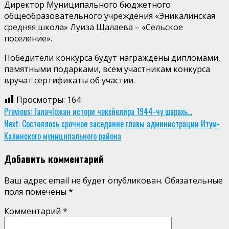
Директор Муниципального бюджетного
общеобразовательного учреждения «Эникалинская
средняя школа» Луиза Шалаева – «Сельское
поселение».
Победители конкурса будут награждены дипломами,
памятными подарками, всем участникам конкурса
вручат сертификаты об участии.
Просмотры:
164
Continue
Previous:
ГалачIожан истори чекхйелира 1944-чу шарахь…
Next:
Состоялось срочное заседание главы администрации Итум-
Reading
Калинского муниципального района
Добавить комментарий
Ваш адрес email не будет опубликован.
Обязательные
поля помечены
*
Комментарий
*