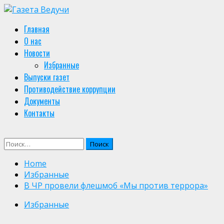
Skip
to
Primary
Главная
content
Menu
О нас
Новости
Избранные
Выпуски газет
Противодействие коррупции
Документы
Контакты
Найти:
Home
Избранные
В ЧР провели флешмоб «Мы против террора»
Избранные