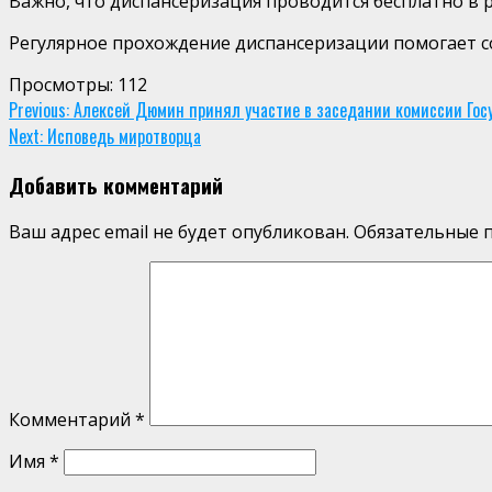
Важно, что диспансеризация проводится бесплатно в р
Регулярное прохождение диспансеризации помогает с
Просмотры:
112
Continue
Previous:
Алексей Дюмин принял участие в заседании комиссии Гос
Next:
Исповедь миротворца
Reading
Добавить комментарий
Ваш адрес email не будет опубликован.
Обязательные 
Комментарий
*
Имя
*