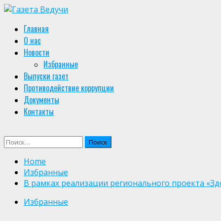
Skip
to
Primary
Главная
content
Menu
О нас
Новости
Избранные
Выпуски газет
Противодействие коррупции
Документы
Контакты
Найти:
Home
Избранные
В рамках реализации регионального проекта «З
Избранные