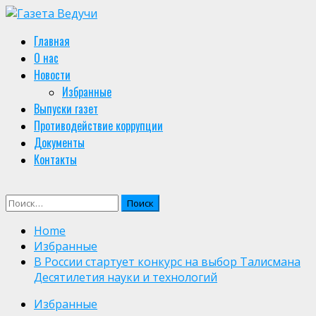
Skip
to
Primary
Главная
content
Menu
О нас
Новости
Избранные
Выпуски газет
Противодействие коррупции
Документы
Контакты
Найти:
Home
Избранные
В России стартует конкурс на выбор Талисмана
Десятилетия науки и технологий
Избранные