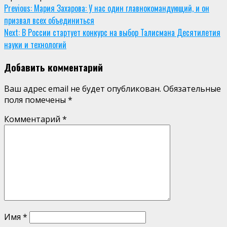
Continue
Previous:
Мария Захарова: У нас один главнокомандующий, и он
призвал всех объединиться
Reading
Next:
В России стартует конкурс на выбор Талисмана Десятилетия
науки и технологий
Добавить комментарий
Ваш адрес email не будет опубликован.
Обязательные
поля помечены
*
Комментарий
*
Имя
*