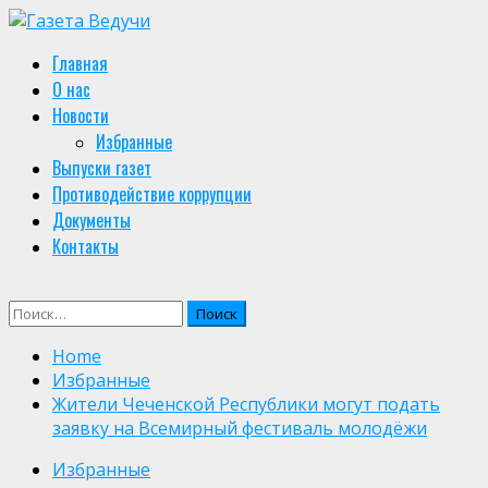
Skip
to
Primary
Главная
content
Menu
О нас
Новости
Избранные
Выпуски газет
Противодействие коррупции
Документы
Контакты
Найти:
Home
Избранные
Жители Чеченской Республики могут подать
заявку на Всемирный фестиваль молодёжи
Избранные