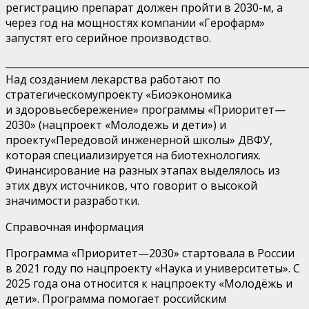
регистрацию препарат должен пройти в 2030-м, а
через год на мощностях компании «
Герофарм
»
запустят его серийное производство.
Над созданием лекарства работают
по
стратегическо
му
проект
у
«
Биоэкономика
и
здоровьесбережение
» программы «Приоритет
—
2030»
(нацпроект «Молодежь и дети»)
и
проект
у
«Передовой инженерной школы» ДВФУ,
которая специализируется на биотехнологиях.
Финансирование на разных этапах выделялось из
этих двух источников, что говорит о высокой
значимости разработки.
Справочная информация
Программа «
Приоритет
—
2030
» стартовала в России
в 2021 году по нацпроекту «
Наука и
университеты
». С
2025 года она относится к нацпроекту
«Молодёжь и
дети»
. Программа помогает российским