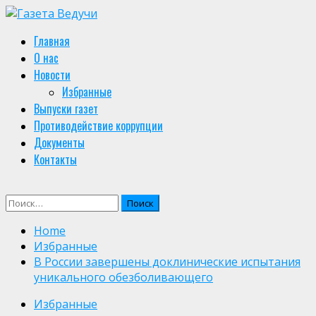
Skip
to
Primary
Главная
content
Menu
О нас
Новости
Избранные
Выпуски газет
Противодействие коррупции
Документы
Контакты
Найти:
Home
Избранные
В России завершены доклинические испытания
уникального обезболивающего
Избранные