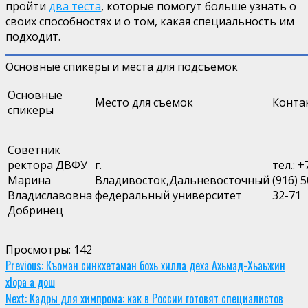
пройти
два теста
, которые помогут больше узнать о
своих способностях и о том, какая специальность им
подходит.
Основные спикеры и места для подсъёмок
Основные
Место для съемок
Конта
спикеры
Советник
ректора ДВФУ
г.
тел.: +
Марина
Владивосток
,
Дальневосточный
(916) 5
Владиславовна
федеральный университет
32-71
Добринец
Просмотры:
142
Continue
Previous:
Къоман синкхетаман бохь хилла деха Ахьмад-Хьаьжин
хIора а дош
Reading
Next:
Кадры для химпрома: как в России готовят специалистов