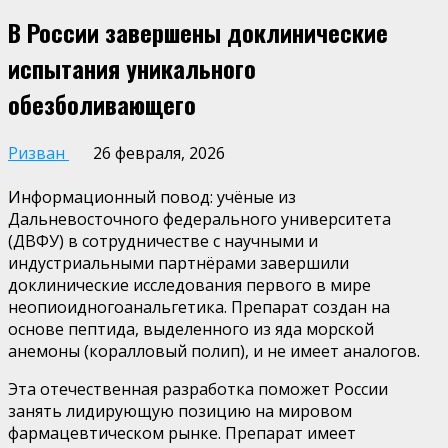
В России завершены доклинические
испытания уникального
обезболивающего
Ризван
26 февраля, 2026
Информационный повод:
у
ч
ё
ные
из
Дальневосточного федерального университета
(ДВФУ)
в сотрудничестве
с научными и
индустриальными партн
ё
рами завершили
доклинические исследования первого в мире
неопиоидного
анальгетика
.
Препарат
создан на
основе пептида, выделенного из яда морской
анемоны
(коралловый полип)
, и не имеет аналогов
.
Эта отечественная разработка поможет России
занять лидирующую позицию на мировом
фармацевтическом рынке. Препарат имеет