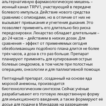
альтернативную фармакологическую мишень
–
ионный канал TRPV1, участвующий в передаче
болевого импульса.
Д
ействие
нового
средства
сравним
о
с опиоидами, но в отличие от них
не
вызывает привыкания и угнетения дыхания. Это
позволяет применять его длительно без риска
передозировки. Лекарство обладает длительным
–
до 24 часов
–
действием в низких дозах
. Для
сравнения –
эффект от
применяемых сегодня
обезболивающих подобного плана длится не более
трёх часов, а доза
в
сто
раз
больше.
Препарат
планируют применять для купирования острых
болевых синдромов, в том числе при полостных
операциях, онкологии и для паллиативной помощи.
Пептидный препарат, созданный на основе яда
морской анемоны, производится
биотехнологическим синтезом. Сейчас уч
ё
ные
разрабатывают
его
готовую лекарственную форму
для инъекционного введения, а также формируют
её
досье для подачи в Минздрав на
разрешение