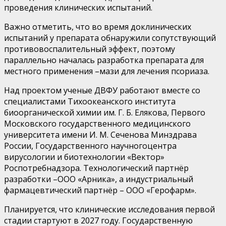
проведения клинических испытаний.
Важно отметить, что
во время доклинических
испытаний у препарата обнаружили сопутствующий
противовоспалительный эффект, поэтому
параллельно
началась разработка препарата для
местного применения
–
мази для лечения псориаза.
Над проектом ученые ДВФУ работают вместе со
специалистами
Тихоокеанского института
биоорганической химии им. Г.
Б. Елякова, Первого
Московского государственного медицинского
университета имени И.
М. Сеченова Минздрава
России, Государственного
научного
центра
вирусологии и биотехнологии «Вектор»
Роспотребнадзора. Технологический партнёр
разработки
–
ООО «Арника»,
а индустриальный
фармацевтический партнёр
–
ООО
«
Герофарм
».
П
ланируется, что
клинические исследования первой
стадии стартуют в 2027 году. Государственную