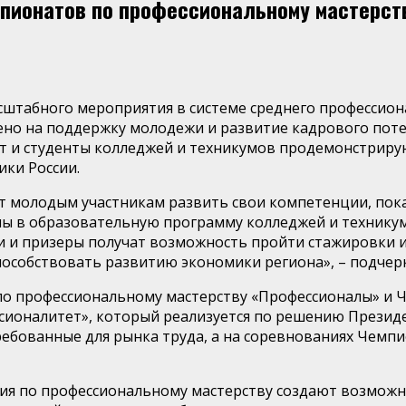
мпионатов по профессиональному мастерст
сштабного мероприятия в системе среднего профессио
о на поддержку молодежи и развитие кадрового потенц
лет и студенты колледжей и техникумов продемонстрир
ки России.
 молодым участникам развить свои компетенции, показ
ы в образовательную программу колледжей и техникумо
и и призеры получат возможность пройти стажировки и
пособствовать развитию экономики региона», – подче
о профессиональному мастерству «Профессионалы» и 
сионалитет», который реализуется по решению Презид
ребованные для рынка труда, а на соревнованиях Чемп
ия по профессиональному мастерству создают возможн