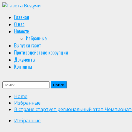
Skip
to
Primary
Главная
content
Menu
О нас
Новости
Избранные
Выпуски газет
Противодействие коррупции
Документы
Контакты
Найти:
Home
Избранные
В стране стартует региональный этап Чемпионат
Избранные