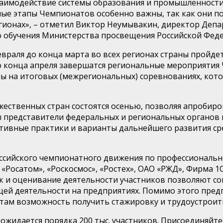
аимодействие системы образования и промышленности 
е этапы Чемпионатов особенно важны, так как они поз
гионах», – отметил Виктор Неумывакин, директор Депа
о обучения Министерства просвещения Российской Фед
 февраля до конца марта во всех регионах страны прой
о конца апреля завершатся региональные мероприятия
ы на итоговых (межрегиональных) соревнованиях, кото
ественных стран состоятся осенью, позволяя апробиро
 представители федеральных и региональных органов в
тивные практики и варианты дальнейшего развития сре
оссийского чемпионатного движения по профессиональн
Росатом», «Роскосмос», «Ростех», ОАО «РЖД», Фирма 1С
к и оценивание деятельности участников позволяют с
ей деятельности на предприятиях. Помимо этого пред
там возможность получить стажировку и трудоустроить
ожидается порядка 200 тыс. участников. Присоединяйт