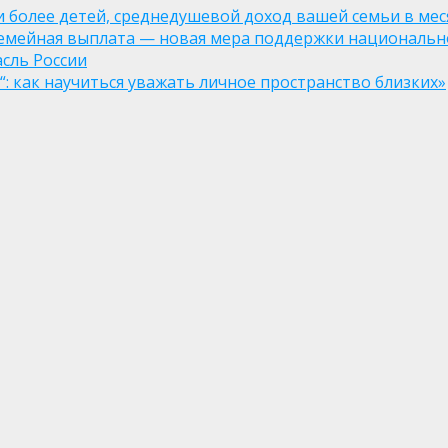
ли более детей, среднедушевой доход вашей семьи в мес
семейная выплата — новая мера поддержки национально
асль России
: как научиться уважать личное пространство близких»