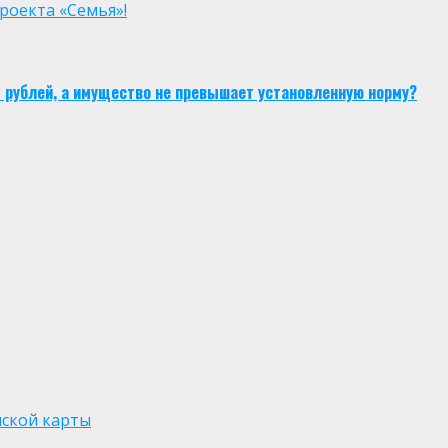
роекта «Семья»!
6 рублей, а имущество не превышает установленную норму?
нской карты