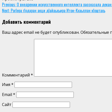
Continue
Previous:
О внедрении искусственного интеллекта рассказала декан
Next:
РогIера гIодаран акци дIайаьхьира Итон-Кхаьллан кIоштахь
Reading
Добавить комментарий
Ваш адрес email не будет опубликован.
Обязательные 
Комментарий
*
Имя
*
Email
*
Сайт