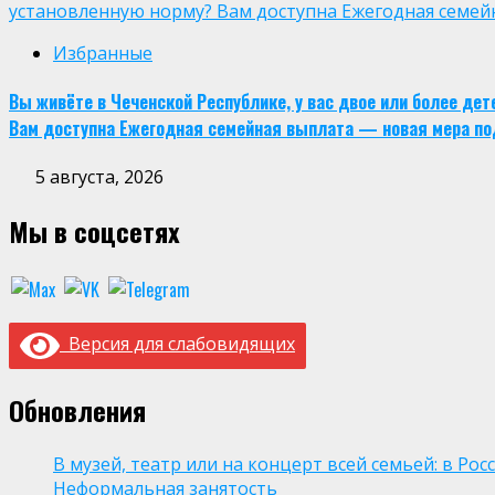
установленную норму? Вам доступна Ежегодная семей
Избранные
Вы живёте в Чеченской Республике, у вас двое или более де
Вам доступна Ежегодная семейная выплата — новая мера по
5 августа, 2026
Мы в соцсетях
Версия для слабовидящих
Обновления
В музей, театр или на концерт всей семьей: в Р
Неформальная занятость