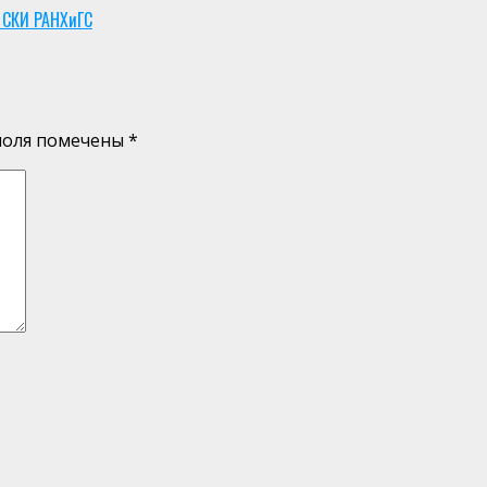
 СКИ РАНХиГС
поля помечены
*