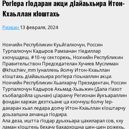
РогIера гIодаран акци дIайаьхьира Итон-
Кхаьллан кIоштахь
Ризван
13 февраля, 2024
Нохчийн Республикин Куьйгалхочун, Россин
Турпалхочун Кадыров Рамзанан тIедиллар
кхочушдеш, #10-чу секторехь, Нохчийн Республикин
Правительствон Председателан Хучиев Муслиман
@khuchiev_mm Iуналлехь йолчу Итон-Кхаьллан
кIоштахь дIайаьхьира рогIера гIоьналлин акци.
Нохчийн Республикин Хьалхарчу Президентан, Россин
Турпалхочун Кадыров Ахьмад-Хьаьжин (Дала гIазот
къобалдойла цуьнан) цIарахчу Регионан йукъараллин
фондан харжах дезткъане ца кхоччуш болчу Iер-
дахаран хьал ледара долчу Итон-Кхаьллан кIоштарчу
доьзалшна ахчанца гIодира.
Ала деза, иштта гIодар дуьххьара цахиларал сов, кху
ламан кIоштехь бехачу бахархошна шен-шен рожехь,