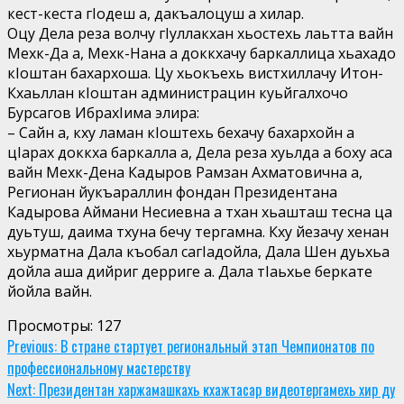
кест-кеста гIодеш а, дакъалоцуш а хилар.
Оцу Дела реза волчу гIуллакхан хьостехь лаьтта вайн
Мехк-Да а, Мехк-Нана а доккхачу баркаллица хьахадо
кIоштан бахархоша. Цу хьокъехь вистхиллачу Итон-
Кхаьллан кIоштан администрацин куьйгалхочо
Бурсагов ИбрахIима элира:
– Сайн а, кху ламан кIоштехь бехачу бахархойн а
цIарах доккха баркалла а, Дела реза хуьлда а боху аса
вайн Мехк-Дена Кадыров Рамзан Ахматовична а,
Регионан йукъараллин фондан Президентана
Кадырова Аймани Несиевна а тхан хьашташ тесна ца
дуьтуш, даима тхуна бечу тергамна. Кху йезачу хенан
хьурматна Дала къобал сагIадойла, Дала Шен дуьхьа
дойла аша дийриг дерриге а. Дала тIаьхье беркате
йойла вайн.
Просмотры:
127
Continue
Previous:
В стране стартует региональный этап Чемпионатов по
профессиональному мастерству
Reading
Next:
Президентан харжамашкахь кхажтасар видеотергамехь хир ду