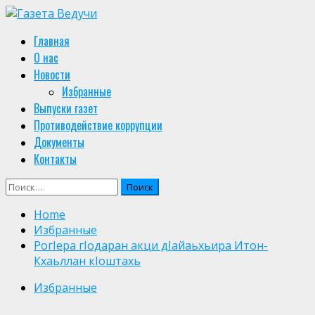
Skip
to
Primary
Главная
content
Menu
О нас
Новости
Избранные
Выпуски газет
Противодействие коррупции
Документы
Контакты
Найти:
Home
Избранные
РогIера гIодаран акци дIайаьхьира Итон-
Кхаьллан кIоштахь
Избранные