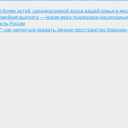
ли более детей, среднедушевой доход вашей семьи в мес
семейная выплата — новая мера поддержки национально
асль России
: как научиться уважать личное пространство близких»