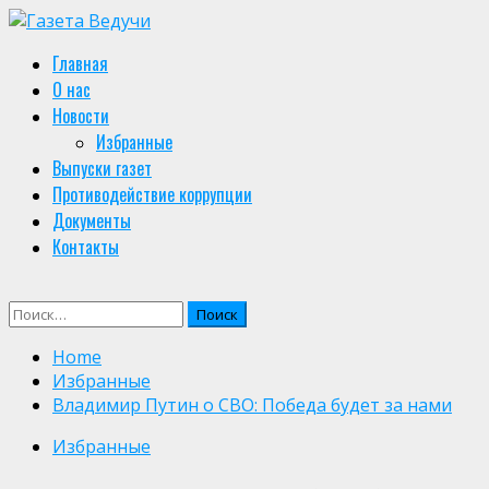
Skip
to
Primary
Главная
content
Menu
О нас
Новости
Избранные
Выпуски газет
Противодействие коррупции
Документы
Контакты
Найти:
Home
Избранные
Владимир Путин о СВО: Победа будет за нами
Избранные