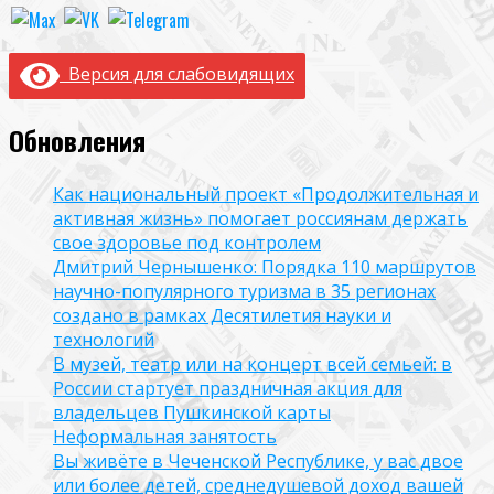
Версия для слабовидящих
Обновления
Как национальный проект «Продолжительная и
активная жизнь» помогает россиянам держать
свое здоровье под контролем
Дмитрий Чернышенко: Порядка 110 маршрутов
научно-популярного туризма в 35 регионах
создано в рамках Десятилетия науки и
технологий
В музей, театр или на концерт всей семьей: в
России стартует праздничная акция для
владельцев Пушкинской карты
Неформальная занятость
Вы живёте в Чеченской Республике, у вас двое
или более детей, среднедушевой доход вашей