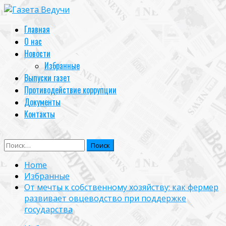
Skip
to
Primary
Главная
content
Menu
О нас
Новости
Избранные
Выпуски газет
Противодействие коррупции
Документы
Контакты
Найти:
Home
Избранные
От мечты к собственному хозяйству: как фермер
развивает овцеводство при поддержке
государства