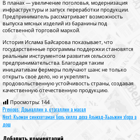
В планах — увеличение поголовья, модернизация
инфраструктуры и запуск переработки продукции.
Предприниматель рассматривает возможность
выпуска мясных изделий из баранины под
собственной торговой маркой.
История Ислама Байсарова показывает, что
государственные программы поддержки становятся
реальным инструментом развития сельского
предпринимательства. Благодаря таким
инициативам фермеры получают шанс не только
открыть своё дело, но и укреплять
продовольственную устойчивость страны, создавая
качественную отечественную продукцию.
Просмотры:
144
Continue
Previous:
Доьналлин а, стогаллин а масал
Next:
Къоман синкхетаман бохь хилла деха Ахьмад-Хьаьжин хIора а
Reading
дош
Добавить комментарий